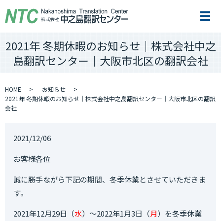
メ
2021年 冬期休暇のお知らせ｜株式会社中之
島翻訳センター｜大阪市北区の翻訳会社
HOME
お知らせ
2021年 冬期休暇のお知らせ｜株式会社中之島翻訳センター｜大阪市北区の翻訳
会社
2021/12/06
お客様各位
誠に勝手ながら下記の期間、冬季休業とさせていただきま
す。
2021
年
12
月
29
日（
水
）～
2022
年
1
月
3
日（
月
）を冬季休業